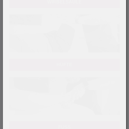
WIRBELSÄULE
HÜFTE
FUSS