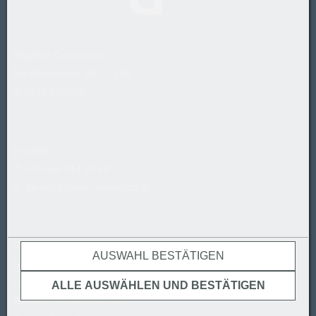
Stephan Caldonazzi
Straßenhäuser 30 / 1. OG
A-6842 Koblach
Kontakt
T:
+43 664 914 19 69
E:
sport@physio-caldonazzi.at
Öffnungszeiten
AUSWAHL BESTÄTIGEN
Impressum
Datenschutz
ALLE AUSWÄHLEN UND BESTÄTIGEN
Barrierefreiheitserklärung