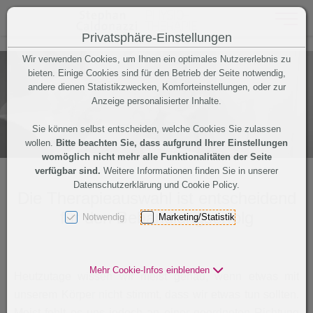
Toggle 
Privatsphäre-Einstellungen
Zum Inhalt springen [AK + 0]
Zum Hauptmenü (oben rechts) springen [AK + 1]
Zum "Barrierefreiheits-Menü" springen [AK + 2]
Zu den Inhalten im Fußbereich springen [AK + 3]
Wir verwenden Cookies, um Ihnen ein optimales Nutzererlebnis zu
bieten. Einige Cookies sind für den Betrieb der Seite notwendig,
andere dienen Statistikzwecken, Komforteinstellungen, oder zur
Anzeige personalisierter Inhalte.
Sie können selbst entscheiden, welche Cookies Sie zulassen
wollen.
Bitte beachten Sie, dass aufgrund Ihrer Einstellungen
womöglich nicht mehr alle Funktionalitäten der Seite
verfügbar sind.
Weitere Informationen finden Sie in unserer
Datenschutzerklärung und Cookie Policy.
Die Therapieauswahl ist entscheidend
für den Behandlungserfolg
Notwendig
Marketing/Statistik
Mehr Cookie-Infos einblenden
Heutzutage wissen wir meist genau, wenn etwas mit
unserem Körper nicht stimmt, dass wir etwas tun sollten.
Meist fehlt es uns jedoch an einer geordneten Richtung