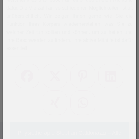
dafür. Die Vielzahl an verschiedenen Möglichkeiten ist oft
unübersichtlich. Wir zeigen Ihnen gerne wie Sie die
Funktion Ihres Körpers wiederherstellen, was Sie zu
welcher Zeit tun sollten und können, um zu heilen und
Ihre Beschwerden zu lindern. Ihre aktive Mithilfe ist dafür
essentiell!
Facebook
X (#[creator\plugin\share\core\structs
Pinterest
LinkedIn
Xing
WhatsApp (#[creator\plug
Physiotherapie Stephan Caldonazzi – Alle